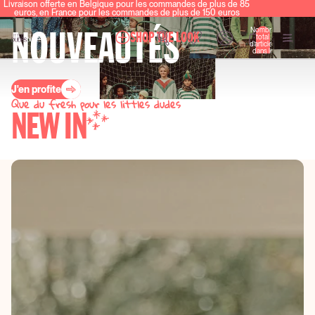
Livraison offerte en Belgique pour les commandes de plus de 85
euros, en France pour les commandes de plus de 150 euros
NOUVEAUTÉS
Nombre
SHOP THE LOOK
total
d’articles
dans le
panier: 0
J'en profite
Que du fresh pour les littles dudes
NEW IN